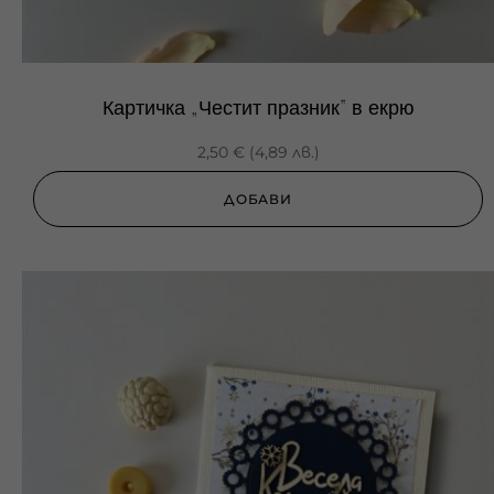
Картичка „Честит празник“ в екрю
2,50
€
(
4,89
лв.
)
ДОБАВИ