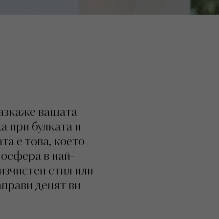
разкаже вашата
а при булката и
та е това, което
мосфера в най-
изчистен стил или
аправи денят ви