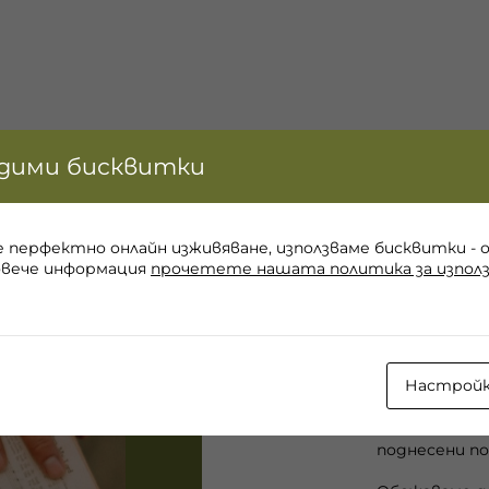
идими бисквитки
Сватбе
е перфектно онлайн изживяване, използваме бисквитки - 
овече информация
прочетете нашата политика за използ
Екипът ни с
задача да пр
сватбено тъ
Настрой
гости при бу
грандиозен w
най-скъпите 
поднесени по