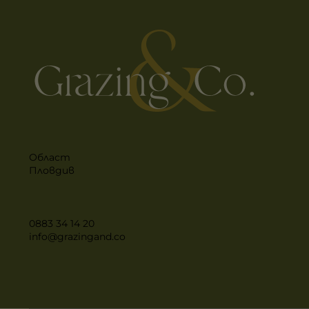
Област
Пловдив
0883 34 14 20
info@grazingand.co