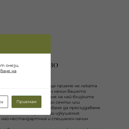
но блаженство
от онези,
ване на
 огромно удоволствие ще приеме не леката
едстави по необикновен начин вашето
ржество. От посрещане на най-близките
ки
Приемам
лката и младоженеца до семпъл или
elcome drink, ние обожаваме да пресъздаваме
ви моменти в кулинарни изкушения
 най-нестандартния и специален начин.