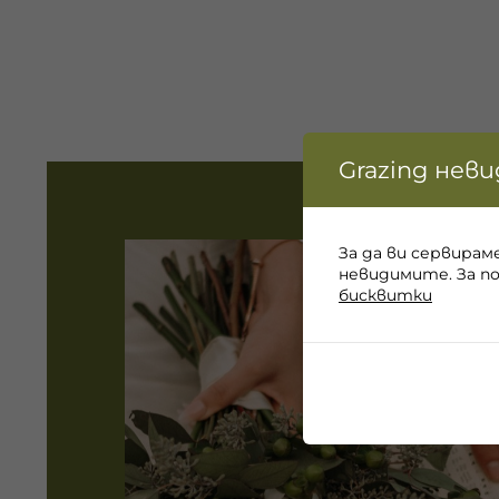
Grazing нев
За да ви сервирам
невидимите. За п
бисквитки