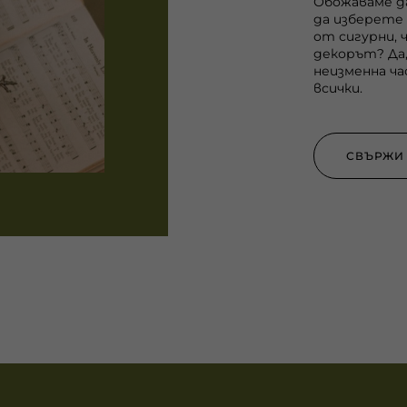
Обожаваме д
да изберете 
от сигурни, 
декорът? Да,
неизменна ча
всички.
СВЪРЖИ 