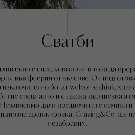
Сватби
лив екип е специализиран в това да пре
рия във феерия от вкусове. От подготовк
изключително богат welcome drink, храна
битие специално и създава задушевна ат
 Независимо дали предпочитате семпъл и 
андиозна аранжировка, Grazing&Co. ще н
незабравим.