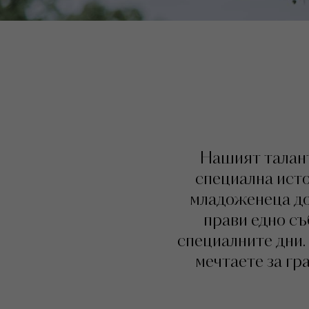
Нашият талант
специална исто
младоженеца до 
прави едно съ
специалните дни.
мечтаете за гр