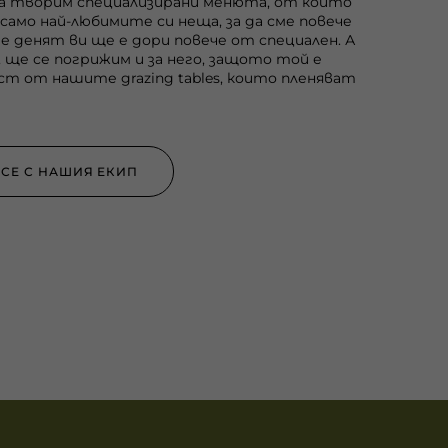
а творим специализирани менюта, от които
само най-любимите си неща, за да сме повече
че денят ви ще е дори повече от специален. А
 ще се погрижим и за него, защото той е
ст от нашите grazing tables, които пленяват
СЕ С НАШИЯ ЕКИП