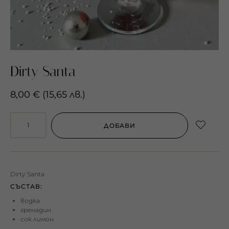
Dirty Santa
8,00
€
(
15,65
лв.
)
ДОБАВИ
Dirty Santa
СЪСТАВ:
водка
гренадин
сок лимон