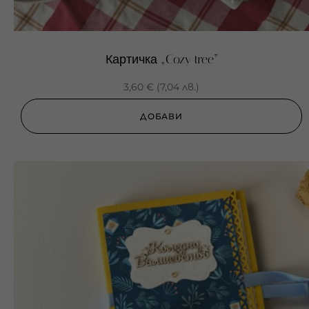
Картичка „Cozy tree“
3,60
€
(
7,04
лв.
)
ДОБАВИ