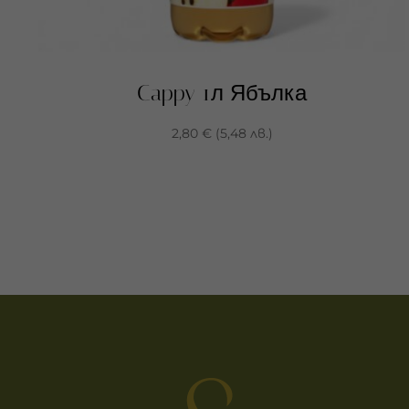
Cappy 1л Ябълка
2,80
€
(
5,48
лв.
)