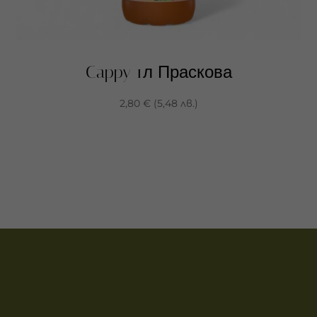
Cappy 1л Праскова
2,80
€
(
5,48
лв.
)