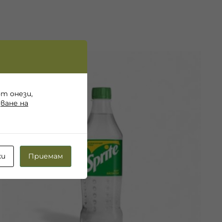
от онези,
ване на
ки
Приемам