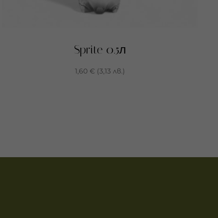
Sprite 0.5л
1,60
€
(
3,13
лв.
)