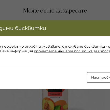
Може също да харесате
идими бисквитки
е перфектно онлайн изживяване, използваме бисквитки - 
овече информация
прочетете нашата политика за използ
Настрой