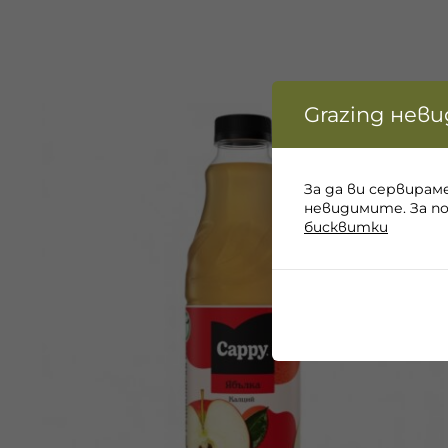
Grazing нев
За да ви сервирам
невидимите. За п
бисквитки