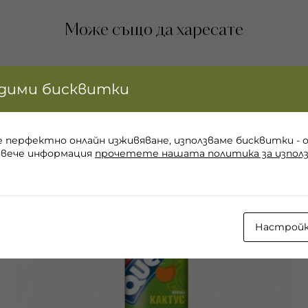
Може също да харесате
идими бисквитки
е перфектно онлайн изживяване, използваме бисквитки - 
овече информация
прочетете нашата политика за използ
Настрой