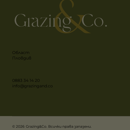
Област
Пловдив
0883 34 14 20
info@grazingand.co
© 2026
Grazing&Co. Всички права запазени.