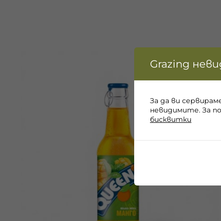
Grazing нев
За да ви сервирам
невидимите. За п
бисквитки