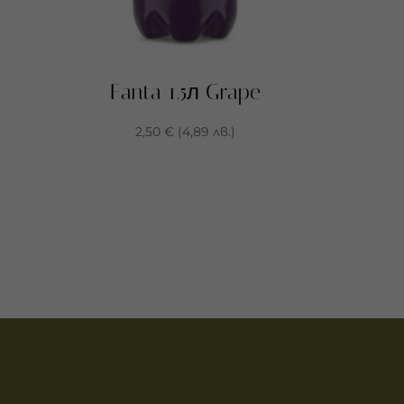
Fanta 1.5л Grape
2,50
€
(
4,89
лв.
)