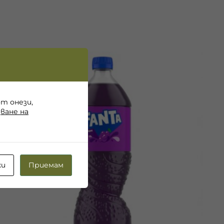
от онези,
ване на
ки
Приемам