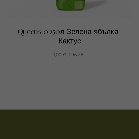
Queens 0.250л Зелена ябълка-
Кактус
1,00
€
(
1,96
лв.
)