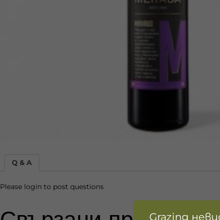
Q & A
Please
login
to post questions
Свързани продукти
Grazing нев