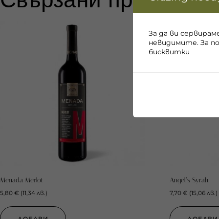
За да ви сервирам
невидимите. За п
бисквитки
Menada Merlot
Angel’s Syrah
5,80
€
(
11,34
лв.
)
7,70
€
(
15,06
лв.
)
ДОБАВИ
ДОБАВИ