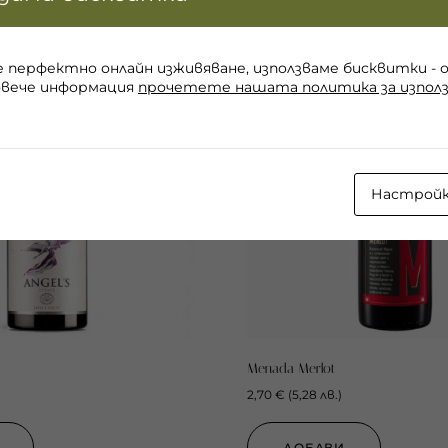
е перфектно онлайн изживяване, използваме бисквитки - 
овече информация
прочетете нашата политика за използ
Настрой
Menada Merlot
2,70
€
(
5,28
лв.
)
ДОБАВИ