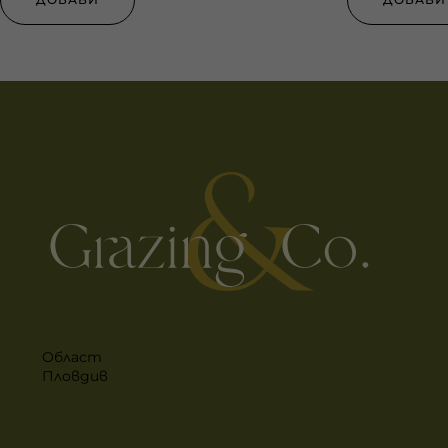
Област
Пловдив