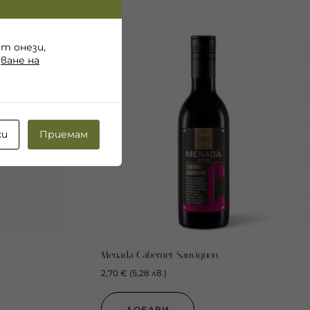
от онези,
ване на
ки
Приемам
Menada Cabernet Sauvignon
2,70
€
(
5,28
лв.
)
ДОБАВИ