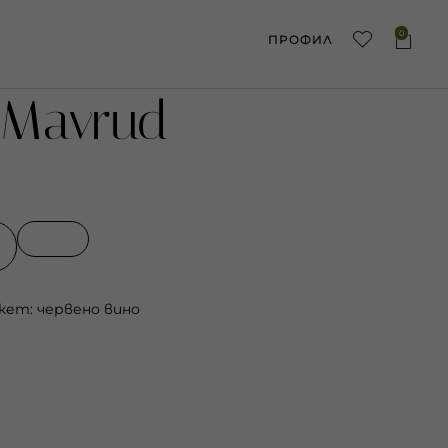
0
ПРОФИЛ
Mavrud
кет:
червено вино