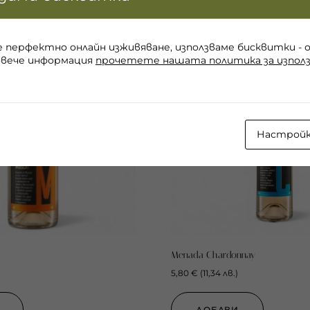
е перфектно онлайн изживяване, използваме бисквитки - 
овече информация
прочетете нашата политика за използ
Настрой
Menada Chardonnay
5,80
€
(
11,34
лв.
)
ДОБАВИ