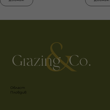
Област
Пловдив