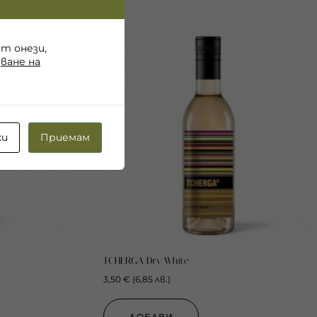
от онези,
ване на
ки
Приемам
TCHERGA Dry White
3,50
€
(
6,85
лв.
)
ДОБАВИ