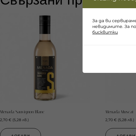
За да ви сервирам
невидимите. За п
бисквитки
Menada Sauvignon Blanc
Menada Muscat
2,70
€
(
5,28
лв.
)
2,70
€
(
5,28
лв.
)
ДОБАВИ
ДОБАВИ