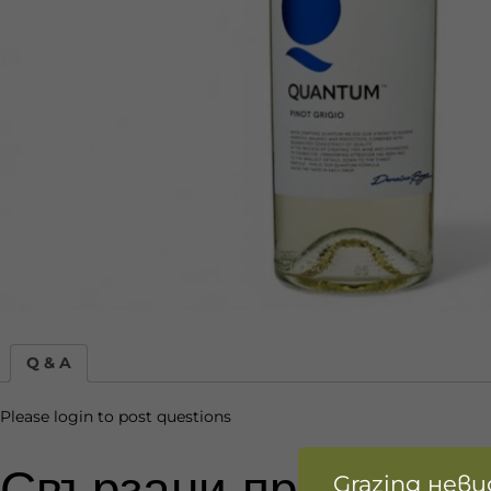
Q & A
Please
login
to post questions
Свързани продукти
Grazing нев