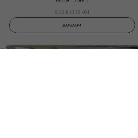
5,00
€
(
9,78
лв.
)
ДОБАВИ