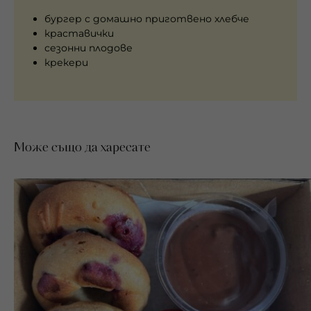
бургер с домашно приготвено хлебче
краставички
сезонни плодове
крекери
Може също да харесате