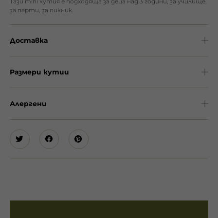
Тази mini кутия е подходяща за деца над 3 години, за училище,
за парти, за пикник.
Доставка
Размери кутии
Алергени