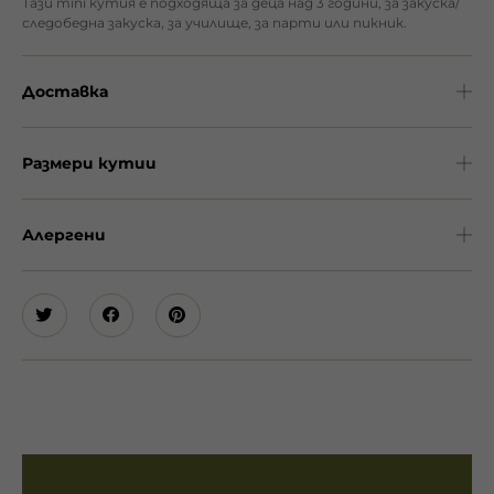
Тази mini кутия е подходяща за деца над 3 години, за закуска/
следобедна закуска, за училище, за парти или пикник.
Доставка
Размери кутии
Алергени