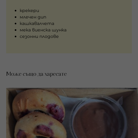
крекери
млечен дип
кашкавалчета
мека виенска шунка
сезонни плодове
Може също да харесате