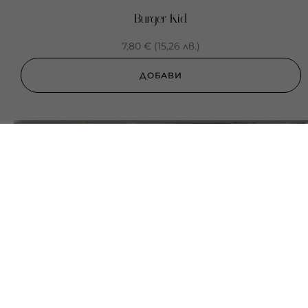
Burger Kid
7,80
€
(
15,26
лв.
)
ДОБАВИ